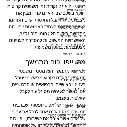
צוואה וירושה
רפואי - היא גם נקודת זמן משפטית קריטית. 
גישורגירושין
דווקא בשלב שבו האדם עדיין מבין את 
ייפוי כוח מתמשך
מצבו ומסוגל לקבל החלטות, קיים חלון זמן 
חשוב להסדרת העתיד באמצעות ייפוי כוח 
ייפוי כוח מתמשך
מתמשך. כאשר חלון הזמן הזה נסגר, 
מינוי אפוטרופוס
האפשרויות המשפטיות להסדרת העניינים 
ילדים עם צרכים מיוחדים
מצטמצמות באופן משמעותי.
מתמודדי נפש
מהו ייפוי כוח מתמשך
אוטיזם
ייפוי כוח מתמשך הוא מסמך משפטי 
על הרצף
המאפשר לאדם לקבוע מראש מי יטפל 
משפחה יחידנית
בענייניו האישיים, הרפואיים או הרכושיים, 
תרומת זרע
אם וכאשר לא יהיה מסוגל עוד לקבל 
אמא יחידנית
החלטות בעצמו.
בניגוד להליך של אפוטרופסות, שבו בית 
הורים וילדים
המשפט ממנה אדם אחר לנהל את ענייניו 
תכנון עתידי ושקט נפשי
של אדם אשר איבד את כשירותו, ייפוי כוח 
גישור ודינמיקה משפחתית
מתמשך מבוסס על עיקרון של אוטונומיה 