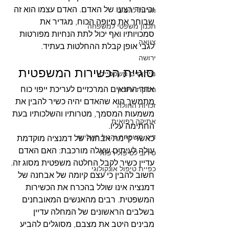
וכיבוד רצונו של האדם. האדם עצמו הוא זה 
הורות להט"ב
שבוחר את מיופה הכוח, מגדיר את 
תכנון משפטי למשפחה
סמכויותיו ואף יכול לתת הנחיות מפורטות 
צוואה
לגבי אופן קבלת ההחלטות בעתיד.
ירושה
סוגיית הכשירות המשפטית
מיתוסים משפטיים
אחד התנאים המרכזיים לעריכת ייפוי כוח 
חלוקת עיזבון
מתמשך הוא שהאדם יהיה כשיר להבין את 
זכויות החולה
משמעות המסמך, מטרותיו והשלכותיו בעת 
אתיקה רפואית
החתימה עליו.
דיני משפחה והגיל השלישי
כאשר קיימת אבחנה של דמנציה מוקדמת 
עולה לעיתים שאלה מורכבת: האם האדם 
סירוב לטיפול רפואי
עדיין כשיר לקבל החלטה משפטית מסוג זה.
כפיית טיפול אונקולוגי
חשוב להבין כי עצם קיומה של אבחנה של 
דמנציה אינו שולל בהכרח את הכשירות 
המשפטית. רבים מהאנשים המאובחנים 
בשלבים הראשונים של המחלה עדיין 
מבינים היטב את מצבם, מסוגלים להביע 