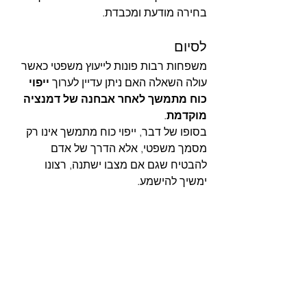
בחירה מודעת ומכבדת.
לסיום
משפחות רבות פונות לייעוץ משפטי כאשר 
עולה השאלה האם ניתן עדיין לערוך 
ייפוי 
כוח מתמשך לאחר אבחנה של דמנציה 
מוקדמת
.
בסופו של דבר, ייפוי כוח מתמשך אינו רק 
מסמך משפטי, אלא הדרך של אדם 
להבטיח שגם אם מצבו ישתנה, רצונו 
ימשיך להישמע.
עו״ד מורן חן הראל
 עורכת דין | מגשרת | מטפלת
מלווה אנשים ומשפחות בצמתי חיים רגישים
 ייפויי כוח מתמשכים, צוואות והסכמות 
משפחתיות
ייפויכוחמתמשך
אפוטרופסות
הגילהשלישי