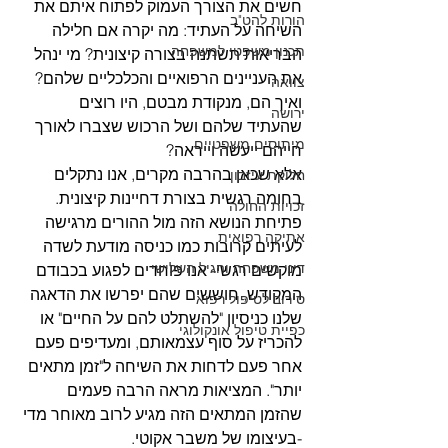
חשים את הצורך העמוק לפתוח איתם את 
הורות להט"ב
השיחה על העתיד: מה יקרה אם חלילה 
תכנון משפטי למשפחה
הבריאות תשתנה בצורה קיצונית? מי ינהל 
את העניינים הרפואיים והכלכליים שלהם? 
צוואה
ואיך הם, מנקודת מבטם, היו רוצים 
ירושה
שהעתיד שלהם ושל הרכוש שצברו לאורך 
מיתוסים משפטיים
חייהם ייעשה וייראה?
אלא שכאן בהרבה מקרים, אנו נתקלים 
חלוקת עיזבון
בחומה רגשית בצורת דחיינות קיצונית. 
זכויות החולה
פתיחת הנושא הזה מול ההורים מרגישה 
אתיקה רפואית
לעיתים קרובות כמו כניסה מודעת לשדה 
דיני משפחה והגיל השלישי
מוקשים רגשי- אנו פוחדים לפגוע בכבודם 
המקודש, חוששים שהם יפרשו את הדאגה 
סירוב לטיפול רפואי
שלנו כניסיון "להשתלט להם על החיים" או 
כפיית טיפול אונקולוגי
להכריז על סוף עצמאותם, ומעדיפים פעם 
אחר פעם לדחות את השיחה ל"זמן מתאים 
יותר". המציאות מראה הרבה פעמים 
שהזמן המתאים הזה מגיע לרוב מאוחר מדי 
-בעיצומו של משבר אקוטי.