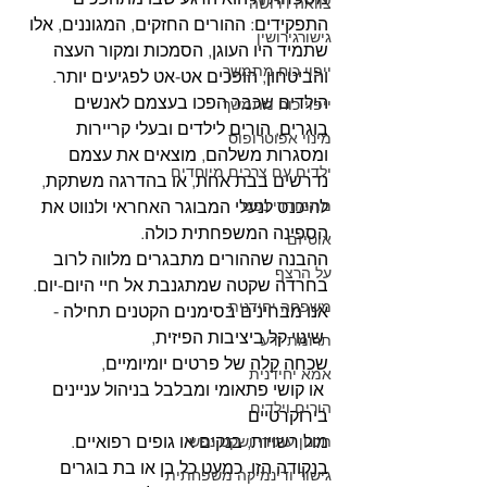
צוואה וירושה
התפקידים: ההורים החזקים, המגוננים, אלו 
גישורגירושין
שתמיד היו העוגן, הסמכות ומקור העצה 
ייפוי כוח מתמשך
והביטחון, הופכים אט-אט לפגיעים יותר. 
הילדים שכבר הפכו בעצמם לאנשים 
ייפוי כוח מתמשך
בוגרים, הורים לילדים ובעלי קריירות 
מינוי אפוטרופוס
ומסגרות משלהם, מוצאים את עצמם 
ילדים עם צרכים מיוחדים
נדרשים בבת אחת, או בהדרגה משתקת, 
מתמודדי נפש
להיכנס לנעלי המבוגר האחראי ולנווט את 
הספינה המשפחתית כולה.
אוטיזם
ההבנה שההורים מתבגרים מלווה לרוב 
על הרצף
בחרדה שקטה שמתגנבת אל חיי היום-יום. 
משפחה יחידנית
אנו מבחינים בסימנים הקטנים תחילה -
 שינוי קל ביציבות הפיזית, 
תרומת זרע
שכחה קלה של פרטים יומיומיים,
אמא יחידנית
 או קושי פתאומי ומבלבל בניהול עניינים 
הורים וילדים
בירוקרטיים 
מול רשויות, בנקים או גופים רפואיים. 
תכנון עתידי ושקט נפשי
בנקודה הזו, כמעט כל בן או בת בוגרים 
גישור ודינמיקה משפחתית