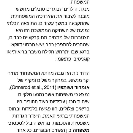
המשפחה. 
מנגד, הילדים הבוגרים סובלים מחשש 
מובנה לשבור את ההיררכיה המשפחתית 
שהתקבעה במשך עשורים. התוצאה הבלתי 
נמנעת של השתיקה הממושכת הזו היא 
הצטברות של מתחים תת-קרקעיים כבדים, 
שמחכים להתפרץ כהר געש הרסני דווקא 
ברגע שבו יתרחש חלילה משבר בריאותי או 
קוגניטיבי פתאומי.
הדחיינות הזו גובה מהתא המשפחתי מחיר 
יקר מנשוא. במחקר משלים ומקיף של 
אומרוד ושותפיו (Ormerod et al., 2011)
, 
נמצא כי משפחות אשר נמנעו מלקיים 
שיחות תכנון עתידיות בעוד ההורים היו 
בריאים וצלולים, חוו פגיעה בלכידות ובחוסן 
המשפחתי ברגעי האמת. היעדר הגדרות 
משפטיות והסכמות  מראש הוביל ל
סכסוכי 
משפחה
 בין האחים הבוגרים. כל אחד 